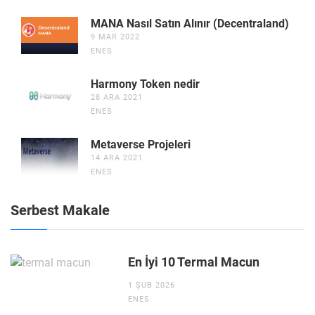
MANA Nasıl Satın Alınır (Decentraland)
9 MAR 2022
ENES
Harmony Token nedir
28 ARA 2021
ENES
Metaverse Projeleri
14 ARA 2021
ENES
Serbest Makale
En İyi 10 Termal Macun
1 ŞUB 2026
ENES