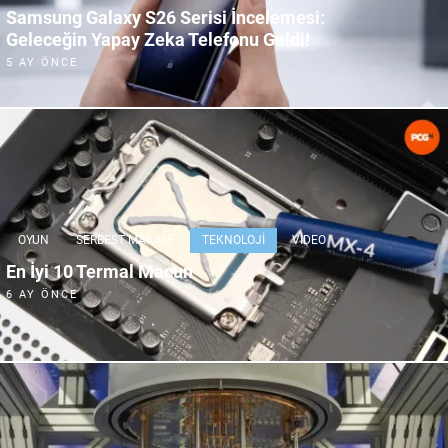
Samsung Galaxy S26 Serisi İncelemesi:
Geleceğin Yapay Zeka Telefonu Geldi!
5 AY ÖNCE
OYUN
SERBEST MAKALE
TEKNOLOJI
VIDEO
En İyi 10 Termal Macun
6 AY ÖNCE