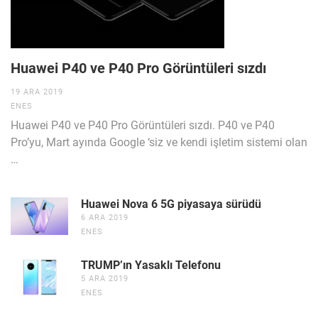
Huawei P40 ve P40 Pro Görüntüleri sızdı
19 ARA 2019
ENES
Huawei P40 ve P40 Pro Görüntüleri sızdı. P40 ve P40
Pro’yu, Mart ayında Google ‘siz ve kendi işletim sistemi olan
…
Huawei Nova 6 5G piyasaya sürüdü
6 ARA 2019
ENES
TRUMP’ın Yasaklı Telefonu
5 ARA 2019
ENES