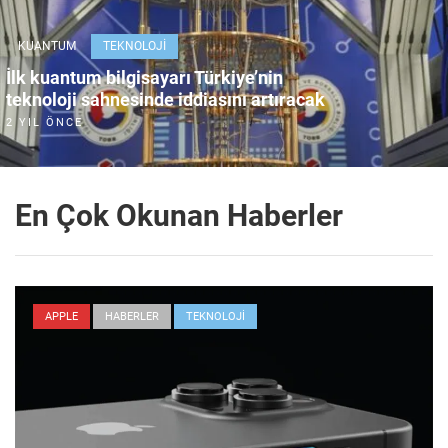
KUANTUM
TEKNOLOJI
İlk kuantum bilgisayarı Türkiye’nin
teknoloji sahnesinde iddiasını artıracak
2 YIL ÖNCE
En Çok Okunan Haberler
APPLE
HABERLER
TEKNOLOJI