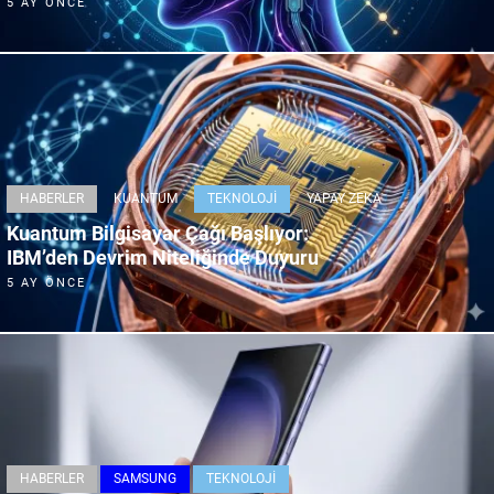
5 AY ÖNCE
HABERLER
KUANTUM
TEKNOLOJI
YAPAY ZEKA
Kuantum Bilgisayar Çağı Başlıyor:
IBM’den Devrim Niteliğinde Duyuru
5 AY ÖNCE
HABERLER
SAMSUNG
TEKNOLOJI