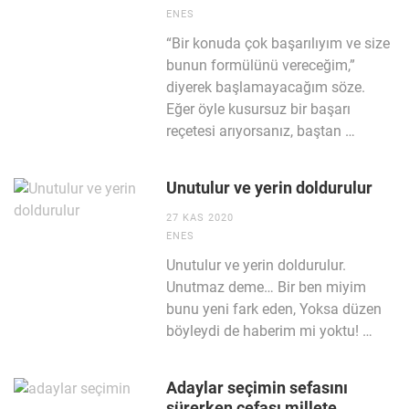
ENES
“Bir konuda çok başarılıyım ve size
bunun formülünü vereceğim,”
diyerek başlamayacağım söze.
Eğer öyle kusursuz bir başarı
reçetesi arıyorsanız, baştan …
Unutulur ve yerin doldurulur
27 KAS 2020
ENES
Unutulur ve yerin doldurulur.
Unutmaz deme… Bir ben miyim
bunu yeni fark eden, Yoksa düzen
böyleydi de haberim mi yoktu! …
Adaylar seçimin sefasını
sürerken cefası millete…