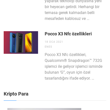
yaparak teknoloji dünyasına yeni
bir heyecan getirdi. Herhangi bir
temasa gerek kalmadan belli
mesafeden kablosuz ve …
Pocco X3 Nfc özellikleri
18 OCA 2021
ENES
Pocco X3 Nfc özellikleri,
Qualcomm® Snapdragon™ 732G
işlemci ile geliyor işlemci isminde
bulunan ‘G”, oyun için özel
tasarlandığını ifade ediyor. …
Kripto Para