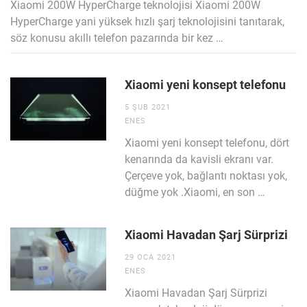
Xiaomi 200W HyperCharge teknolojisi Xiaomi 200W
HyperCharge yani yüksek hızlı şarj teknolojisini tanıtarak,
söz konusu akıllı telefon pazarında bir kez …
Xiaomi yeni konsept telefonu
5 ŞUB 2021
ENES
Xiaomi yeni konsept telefonu, dört
kenarında da kavisli ekranı var.
Çerçeve yok, bağlantı noktası yok,
düğme yok .Xiaomi, en son …
Xiaomi Havadan Şarj Sürprizi
29 OCA 2021
ENES
Xiaomi Havadan Şarj Sürprizi