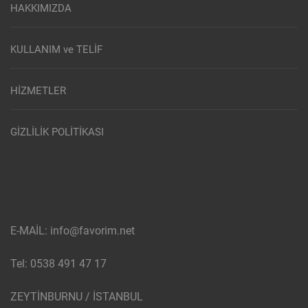
HAKKIMIZDA
KULLANIM ve TELİF
HİZMETLER
GİZLİLİK POLİTİKASI
E-MAİL: info@favorim.net
Tel: 0538 491 47 17
ZEYTİNBURNU / İSTANBUL