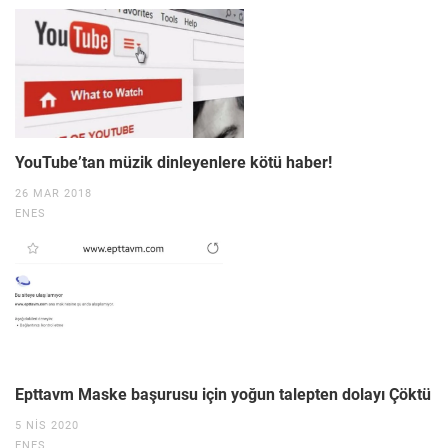
YouTube’tan müzik dinleyenlere kötü haber!
26 MAR 2018
ENES
Epttavm Maske başurusu için yoğun talepten dolayı Çöktü
5 NIS 2020
ENES