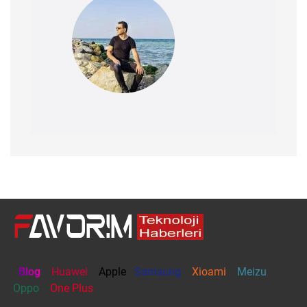
Blog
Huawei
Apple
Samsung
Xioami
Meizu
Oppo
One Plus