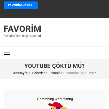
İçeriğe
FAVORIM HABER:
atla
(Enter
tuşuna
basın)
FAVORIM
Favorim Teknoloji Haberleri
YOUTUBE ÇÖKTÜ MÜ?
Anasayfa
>
Haberler
>
Teknoloji
>
Youtube Çöktü mü?