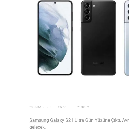
20 ARA 2020
ENES
1 YORUM
Samsung
Galaxy
S21 Ultra Gün Yüzüne Çıktı, Avr
gelecek.