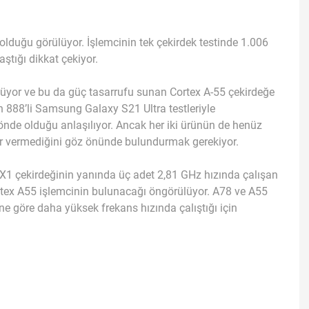
uğu görülüyor. İşlemcinin tek çekirdek testinde 1.006
ştığı dikkat çekiyor.
lüyor ve bu da güç tasarrufu sunan Cortex A-55 çekirdeğe
 888’li Samsung Galaxy S21 Ultra testleriyle
 önde olduğu anlaşılıyor. Ancak her iki ürünün de henüz
ar vermediğini göz önünde bulundurmak gerekiyor.
X1 çekirdeğinin yanında üç adet 2,81 GHz hızında çalışan
rtex A55 işlemcinin bulunacağı öngörülüyor. A78 ve A55
ne göre daha yüksek frekans hızında çalıştığı için
.