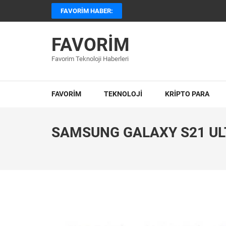
İçeriğe
FAVORIM HABER:
atla
(Enter
FAVORIM
tuşuna
basın)
Favorim Teknoloji Haberleri
FAVORİM
TEKNOLOJİ
KRIPTO PARA
SAMSUNG GALAXY S21 UL