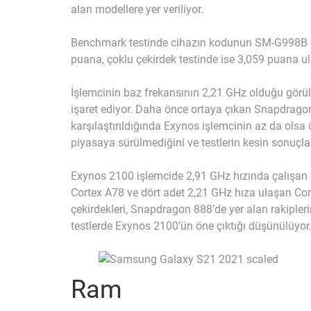
alan modellere yer veriliyor.
Benchmark testinde cihazın kodunun SM-G998B old
puana, çoklu çekirdek testinde ise 3,059 puana ula
İşlemcinin baz frekansının 2,21 GHz olduğu görü
işaret ediyor. Daha önce ortaya çıkan Snapdragon
karşılaştırıldığında Exynos işlemcinin az da olsa
piyasaya sürülmediğini ve testlerin kesin sonuçl
Exynos 2100 işlemcide 2,91 GHz hızında çalışan 
Cortex A78 ve dört adet 2,21 GHz hıza ulaşan Co
çekirdekleri, Snapdragon 888’de yer alan rakipleri
testlerde Exynos 2100’ün öne çıktığı düşünülüyor
Ram