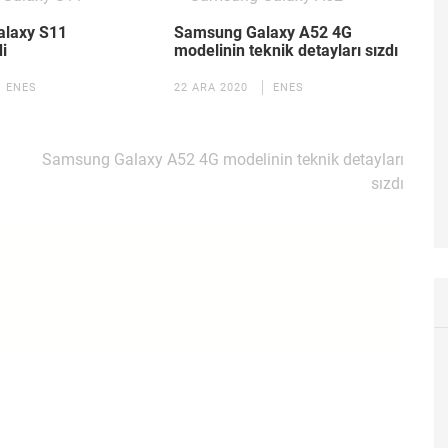
laxy S11
Samsung Galaxy A52 4G
i
modelinin teknik detayları sızdı
ENES
22 ARA 2020
ENES
Samsung Galaxy A52 4G modelinin teknik detayları
sızdı