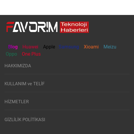
Blog
Huawei
Apple
Samsung
Xioami
Meizu
Oppo
One Plus
HAKKIMIZDA
KULLANIM ve TELİF
HİZMETLER
GİZLİLİK POLİTİKASI