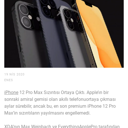
19 NIS 2020
ENES
iPhone
12 Pro Max Sızıntısı Ortaya Çıktı. Apple’ın bir
sonraki amiral gemisi olan akıllı telefonuortaya çıkması
aylar sürebilir, ancak bu, en son premium iPhone 12 Pro
Max’in sızıntıların yayılmasını engellemedi.
XDA’nın Max Weinbach ve EverythingApplePro tarafından