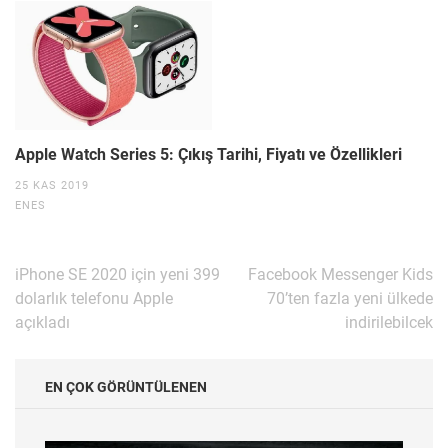
Apple Watch Series 5: Çıkış Tarihi, Fiyatı ve Özellikleri
25 KAS 2019
ENES
Yazı
iPhone SE 2020 için yeni 399
Facebook Messenger Kids
gezinmesi
dolarlık telefonu Apple
70’ten fazla yeni ülkede
açıkladı
indirilebilcek
EN ÇOK GÖRÜNTÜLENEN