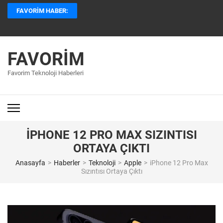
İçeriğe
FAVORIM HABER:
atla
(Enter
tuşuna
basın)
FAVORIM
Favorim Teknoloji Haberleri
IPHONE 12 PRO MAX SIZINTISI
ORTAYA ÇIKTI
Anasayfa
>
Haberler
>
Teknoloji
>
Apple
>
iPhone 12 Pro Max
Sızıntısı Ortaya Çıktı