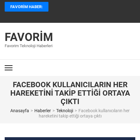
İçeriğe
FAVORIM HABER:
atla
(Enter
tuşuna
basın)
FAVORIM
Favorim Teknoloji Haberleri
FACEBOOK KULLANICILARIN HER
HAREKETINI TAKIP ETTIĞI ORTAYA
ÇIKTI
Anasayfa
>
Haberler
>
Teknoloji
>
Facebook kullanıcıların her
hareketini takip ettiği ortaya çıktı