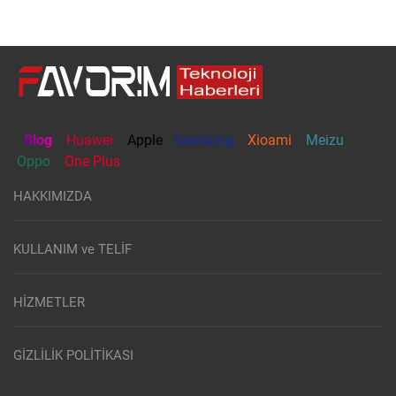
Blog
Huawei
Apple
Samsung
Xioami
Meizu
Oppo
One Plus
HAKKIMIZDA
KULLANIM ve TELİF
HİZMETLER
GİZLİLİK POLİTİKASI