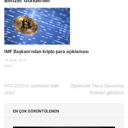
Benzer Gönderiler
IMF Başkanı’ndan kripto para açıklaması
14 MAR 2018
ENES
Yazı
HTC U12’nin özellikleri belli
Öğrenciler ’Hava Savunma
gezinmesi
oldu!
Robotu’ geliştirdi
EN ÇOK GÖRÜNTÜLENEN