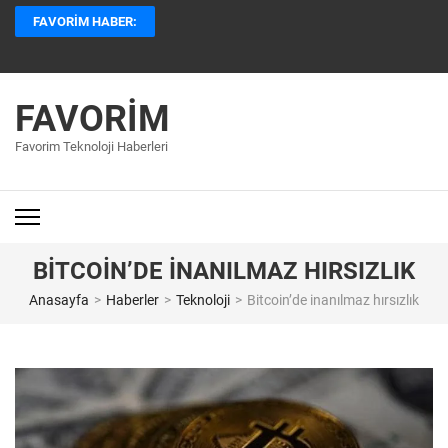
İçeriğe
FAVORIM HABER:
atla
(Enter
tuşuna
basın)
FAVORIM
Favorim Teknoloji Haberleri
BITCOIN’DE INANILMAZ HIRSIZLIK
Anasayfa
>
Haberler
>
Teknoloji
>
Bitcoin’de inanılmaz hırsızlık