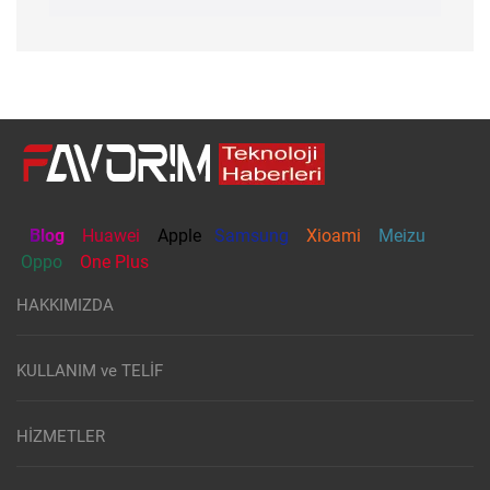
Blog
Huawei
Apple
Samsung
Xioami
Meizu
Oppo
One Plus
HAKKIMIZDA
KULLANIM ve TELİF
HİZMETLER