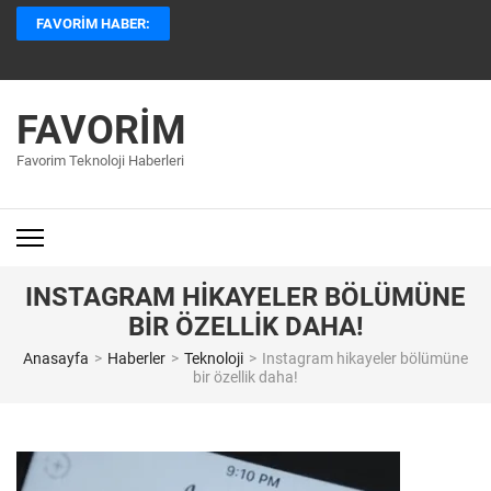
İçeriğe
FAVORIM HABER:
atla
(Enter
tuşuna
basın)
FAVORIM
Favorim Teknoloji Haberleri
INSTAGRAM HIKAYELER BÖLÜMÜNE
BIR ÖZELLIK DAHA!
Anasayfa
>
Haberler
>
Teknoloji
>
Instagram hikayeler bölümüne
bir özellik daha!