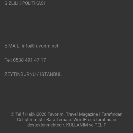
GİZLİLİK POLİTİKASI
E-MAİL: info@favorim.net
Tel: 0538 491 47 17
ZEYTİNBURNU / İSTANBUL
© Telif Hakkı2026
Favorim
.
Travel Magazine | Tarafından
Geliştirilmiştir
Rara Teması
.
WordPress
tarafından
desteklenmektedir.
KULLANIM ve TELİF