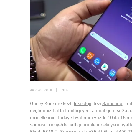
30 AĞU 2018
ENES
Güney Kore merkezli
teknoloji
devi
Samsung
, Tür
geçtiğimiz hafta tanıttığı yeni amiral gemisi
Gala
modellerinin Türkiye fiyatlarını yüzde 10 ila 15 
sonrası Türkiye’de sattığı ürünlerindeki yeni fiy
Fiyat: 5349 TLSamsung Note8Eski Fiyat: 5499 T