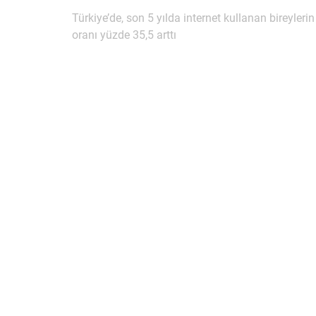
Yazı
Türkiye’de, son 5 yılda internet kullanan bireylerin
gezinmesi
oranı yüzde 35,5 arttı