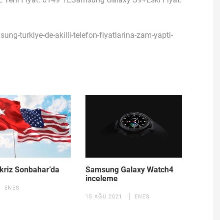
g-turkiye-de-akilli-telefon-fiyatlarina-zam-yapti-
Samsung Galaxy Watch4
 kriz Sonbahar’da
inceleme
ENES
15 AĞU 2021
ENES