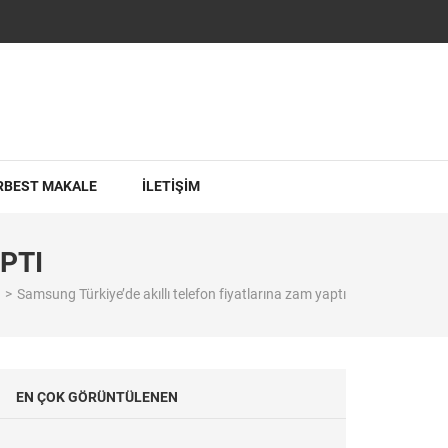
RBEST MAKALE
İLETİŞİM
PTI
>
Samsung Türkiye’de akıllı telefon fiyatlarına zam yaptı
EN ÇOK GÖRÜNTÜLENEN