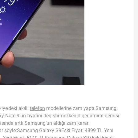
kiye’deki akıllı
telefon
modellerine zam yaptı.Samsung,
xy
Note 9’un fiyatını değiştirmezken diğer amiral gemisi
arasında arttı.Samsung’un aldığı zam kararı
atlar şöyle:Samsung Galaxy S9Eski Fiyat: 4899 TL Yeni
L Yeni Fiyat: 6149 TLSamsung Galaxy S9+Eski Fiyat: