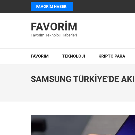
İçeriğe
FAVORIM HABER:
atla
(Enter
FAVORIM
tuşuna
basın)
Favorim Teknoloji Haberleri
FAVORİM
TEKNOLOJİ
KRIPTO PARA
SAMSUNG TÜRKIYE’DE AKI