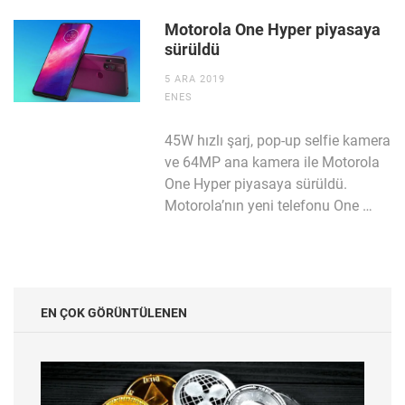
Motorola One Hyper piyasaya
sürüldü
5 ARA 2019
ENES
45W hızlı şarj, pop-up selfie kamera
ve 64MP ana kamera ile Motorola
One Hyper piyasaya sürüldü.
Motorola’nın yeni telefonu One …
EN ÇOK GÖRÜNTÜLENEN