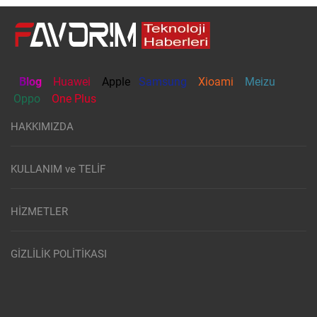
Blog
Huawei
Apple
Samsung
Xioami
Meizu
Oppo
One Plus
HAKKIMIZDA
KULLANIM ve TELİF
HİZMETLER
GİZLİLİK POLİTİKASI