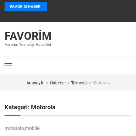
İçeriğe
FAVORIM HABER:
atla
(Enter
tuşuna
basın)
FAVORIM
Favorim Teknoloji Haberleri
Anasayfa
>
Haberler
>
Teknoloji
>
Motorola
Kategori:
Motorola
motorola,mobile