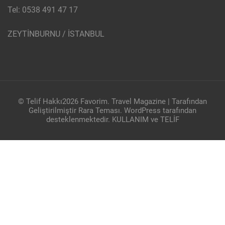
Tel: 0538 491 47 17
ZEYTİNBURNU / İSTANBUL
© Telif Hakkı2026
Favorim
.
Travel Magazine | Tarafından
Geliştirilmiştir
Rara Teması
.
WordPress
tarafından
desteklenmektedir.
KULLANIM ve TELİF