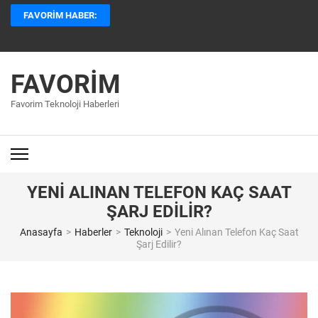
İçeriğe
FAVORIM HABER:
atla
(Enter
tuşuna
basın)
FAVORIM
Favorim Teknoloji Haberleri
YENI ALINAN TELEFON KAÇ SAAT
ŞARJ EDILIR?
Anasayfa
>
Haberler
>
Teknoloji
>
Yeni Alınan Telefon Kaç Saat
Şarj Edilir?