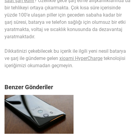
saat şarj edilir
? Özellikle gece şarj etme alışkanlıklarında da
bir tehlikeyi ortaya çıkarmakta. Çok kısa süre içerisinde
yüzde 100’e ulaşan piller için geceden sabaha kadar bir
şarj süresi, batarya ve telefon sağlığı için olumsuz bir etki
yaratmakta, voltaj ve sıcaklık konusunda da dezavantaj
yaratmaktadır.
Dikkatinizi çekebilecek bu içerik ile ilgili yeni nesil batarya
ve şarj ile gündeme gelen
xioami HyperCharge
teknolojisi
içeriğimizi okumadan geçmeyin.
Benzer Gönderiler