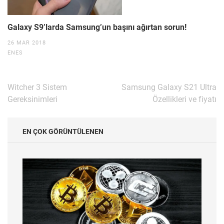
Galaxy S9’larda Samsung’un başını ağırtan sorun!
26 MAR 2018
ENES
Yazı
Witcher 3 Sistem
Samsung Galaxy S21 Ultra
gezinmesi
Gereksinimleri
Özellikleri ve fiyatı
EN ÇOK GÖRÜNTÜLENEN