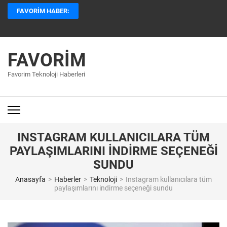
İçeriğe
FAVORIM HABER:
atla
(Enter
tuşuna
basın)
FAVORIM
Favorim Teknoloji Haberleri
INSTAGRAM KULLANICILARA TÜM
PAYLAŞIMLARINI INDIRME SEÇENEĞI
SUNDU
Anasayfa
>
Haberler
>
Teknoloji
>
Instagram kullanıcılara tüm
paylaşımlarını indirme seçeneği sundu