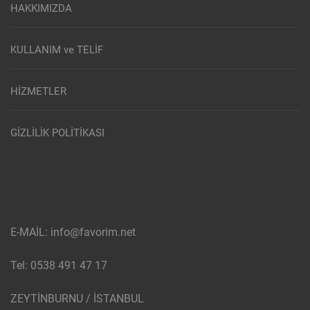
HAKKIMIZDA
KULLANIM ve TELİF
HİZMETLER
GİZLİLİK POLİTİKASI
E-MAİL: info@favorim.net
Tel: 0538 491 47 17
ZEYTİNBURNU / İSTANBUL