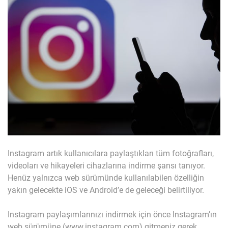
Instagram artık kullanıcılara paylaştıkları tüm fotoğrafları,
videoları ve hikayeleri cihazlarına indirme şansı tanıyor.
Henüz yalnızca web sürümünde kullanılabilen özelliğin
yakın gelecekte iOS ve Android’e de geleceği belirtiliyor.
Instagram paylaşımlarınızı indirmek için önce Instagram’ın
web sürümüne (www.instagram.com) gitmeniz gerek.