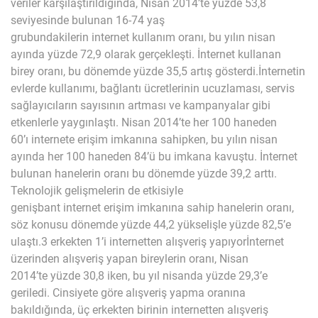
veriler karşılaştırıldığında, Nisan 2014’te yüzde 53,8
seviyesinde bulunan 16-74 yaş
grubundakilerin internet kullanım oranı, bu yılın nisan
ayında yüzde 72,9 olarak gerçekleşti. İnternet kullanan
birey oranı, bu dönemde yüzde 35,5 artış gösterdi.İnternetin
evlerde kullanımı, bağlantı ücretlerinin ucuzlaması, servis
sağlayıcıların sayısının artması ve kampanyalar gibi
etkenlerle yaygınlaştı. Nisan 2014’te her 100 haneden
60’ı internete erişim imkanına sahipken, bu yılın nisan
ayında her 100 haneden 84’ü bu imkana kavuştu. İnternet
bulunan hanelerin oranı bu dönemde yüzde 39,2 arttı.
Teknolojik gelişmelerin de etkisiyle
genişbant internet erişim imkanına sahip hanelerin oranı,
söz konusu dönemde yüzde 44,2 yükselişle yüzde 82,5’e
ulaştı.3 erkekten 1’i internetten alışveriş yapıyorİnternet
üzerinden alışveriş yapan bireylerin oranı, Nisan
2014’te yüzde 30,8 iken, bu yıl nisanda yüzde 29,3’e
geriledi. Cinsiyete göre alışveriş yapma oranına
bakıldığında, üç erkekten birinin internetten alışveriş