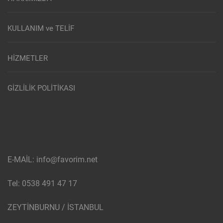
KULLANIM ve TELİF
HİZMETLER
GİZLİLİK POLİTİKASI
E-MAİL: info@favorim.net
Tel: 0538 491 47 17
ZEYTİNBURNU / İSTANBUL