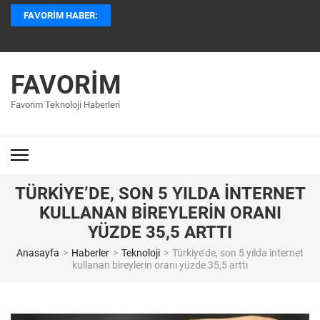
İçeriğe
FAVORIM HABER:
atla
(Enter
tuşuna
basın)
FAVORIM
Favorim Teknoloji Haberleri
TÜRKIYE’DE, SON 5 YILDA INTERNET
KULLANAN BIREYLERIN ORANI
YÜZDE 35,5 ARTTI
Anasayfa
>
Haberler
>
Teknoloji
>
Türkiye’de, son 5 yılda internet
kullanan bireylerin oranı yüzde 35,5 arttı