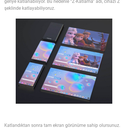
geriye katlanabiliyor. Bu nedenle “Z-Katlama” adı, cihazı Z
şeklinde katlayabiliyoruz.
Katlandıktan sonra tam ekran görünüme sahip olursunuz.