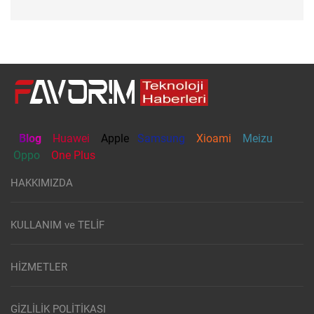
Blog
Huawei
Apple
Samsung
Xioami
Meizu
Oppo
One Plus
HAKKIMIZDA
KULLANIM ve TELİF
HİZMETLER
GİZLİLİK POLİTİKASI