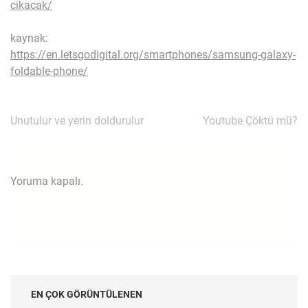
cikacak/
kaynak:
https://en.letsgodigital.org/smartphones/samsung-galaxy-
foldable-phone/
Yazı
Unutulur ve yerin doldurulur
Youtube Çöktü mü?
gezinmesi
Yoruma kapalı.
EN ÇOK GÖRÜNTÜLENEN