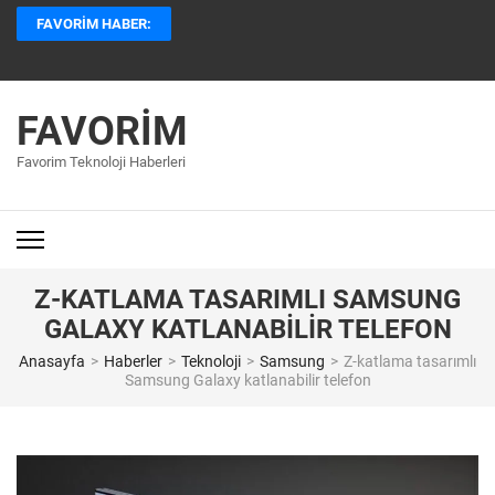
İçeriğe
FAVORIM HABER:
atla
(Enter
tuşuna
basın)
FAVORIM
Favorim Teknoloji Haberleri
Z-KATLAMA TASARIMLI SAMSUNG
GALAXY KATLANABILIR TELEFON
Anasayfa
>
Haberler
>
Teknoloji
>
Samsung
>
Z-katlama tasarımlı
Samsung Galaxy katlanabilir telefon