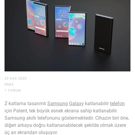
29 KAS 2020
ENES
1 YORUM
Z-katlama tasarımlı
Samsung
Galaxy
katlanabilir
telefon
için Patent, tek büyük esnek ekrana sahip katlanabilir
Samsung akıllı telefonunu göstermektedir. Cihazın biri öne,
diğeri arkaya doğru katlananabilecek şekilde olmak üzere
üç arı ekrandan oluşuyor.