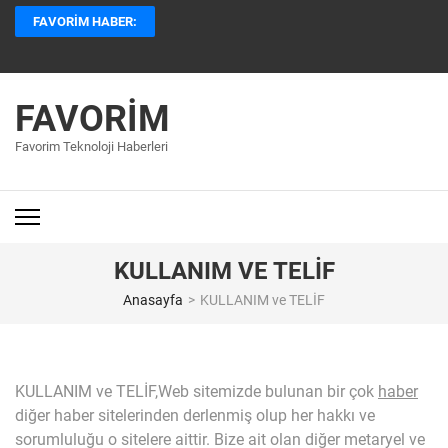
İçeriğe
FAVORIM HABER:
atla
(Enter
tuşuna
basın)
FAVORIM
Favorim Teknoloji Haberleri
KULLANIM VE TELİF
Anasayfa
>
KULLANIM ve TELİF
KULLANIM ve TELİF,Web sitemizde bulunan bir çok
haber
diğer haber sitelerinden derlenmiş olup her hakkı ve
sorumluluğu o sitelere aittir. Bize ait olan diğer metaryel ve