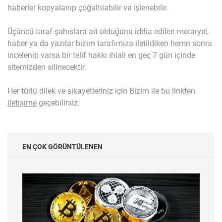
haberler kopyalanıp çoğaltılabilir ve işlenebilir.
Üçüncü taraf şahıslara ait olduğunu iddia edilen metaryel,
haber ya da yazılar bizim tarafımıza iletildiken hemn sonra
incelenip varsa bir telif hakkı ihlali en geç 7 gün içinde
sitemizden silinecektir.
Her türlü dilek ve şikayetleriniz için Bizim ile bu linkten
iletişime
geçebilirsiz.
EN ÇOK GÖRÜNTÜLENEN